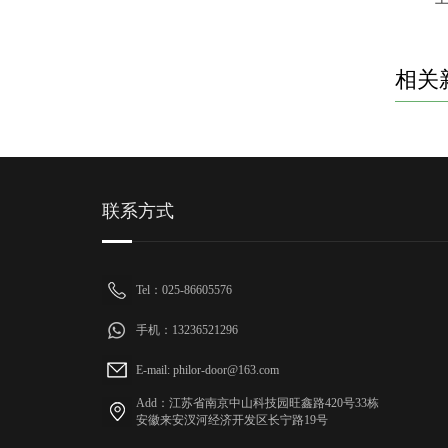
相关
联系方式
Tel：025-86605576
手机：13236521296
E-mail: philor-door@163.com
Add：江苏省南京中山科技园旺鑫路420号33栋
安徽来安汊河经济开发区长宁路19号