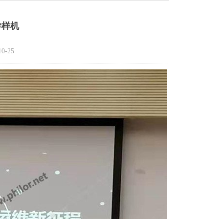
学样机
0-25