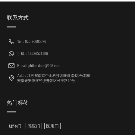
联系方式
Tel：025-86605576
手机：13236521296
E-mail: philor-door@163.com
Add：江苏省南京中山科技园旺鑫路420号33栋
安徽来安汊河经济开发区长宁路19号
热门标签
旋转门
感应门
医用门