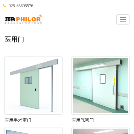
025-86605576
当前位置：
自动门
>
自动门种类
>
医用门
>
Catego
医用门
医用手术室门
医用气密门