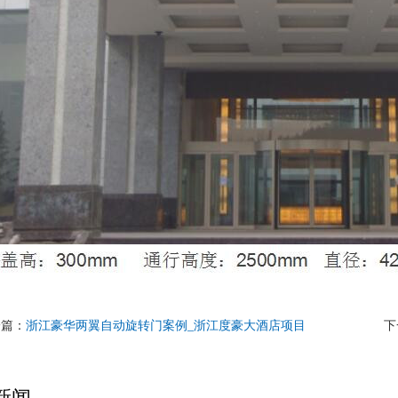
一篇：
浙江豪华两翼自动旋转门案例_浙江度豪大酒店项目
下
新闻