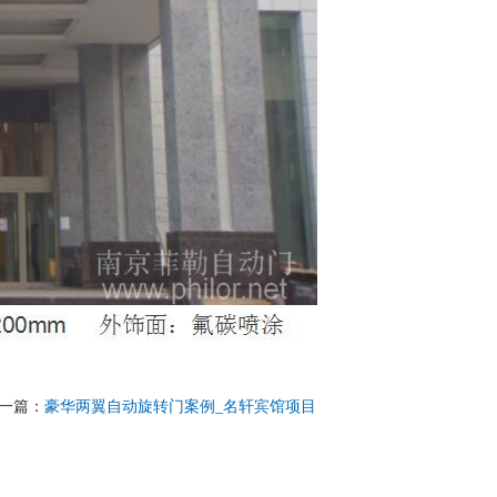
一篇：
豪华两翼自动旋转门案例_名轩宾馆项目