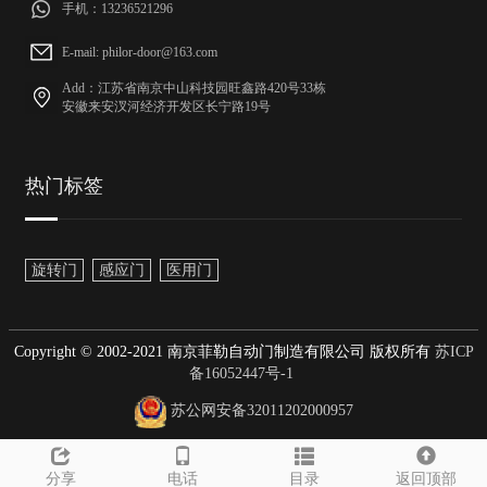
手机：13236521296
E-mail: philor-door@163.com
Add：江苏省南京中山科技园旺鑫路420号33栋
安徽来安汊河经济开发区长宁路19号
热门标签
旋转门
感应门
医用门
Copyright © 2002-2021 南京菲勒自动门制造有限公司 版权所有
苏ICP
备16052447号-1
苏公网安备32011202000957
分享
电话
目录
返回顶部