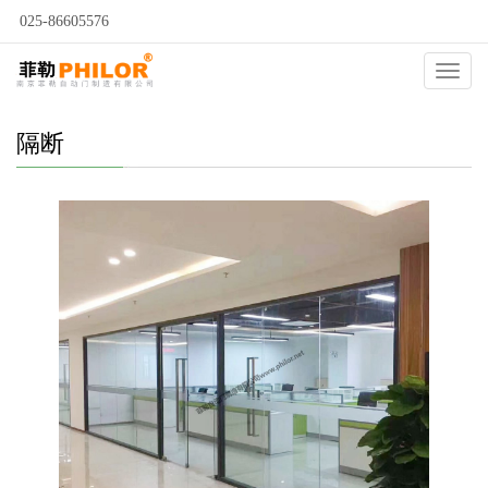
025-86605576
当前位置：
自动门
>
自动门种类
>
隔断
>
Catego
隔断