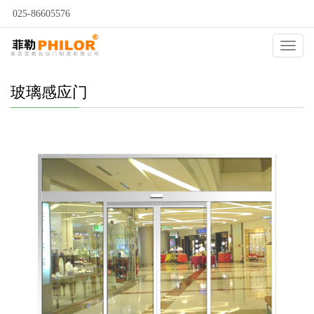
025-86605576
当前位置：
自动门
>
自动门种类
>
感应门
>
玻璃感应门
>
Catego
玻璃感应门