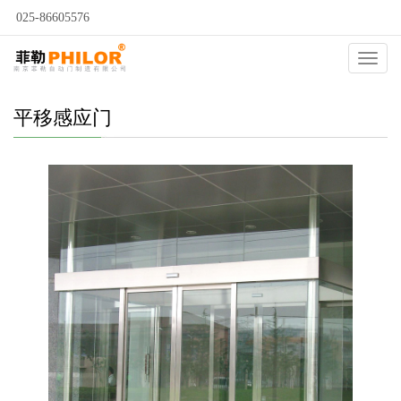
025-86605576
当前位置：
自动门
>
自动门种类
>
感应门
>
平移感应门
>
Catego
平移感应门