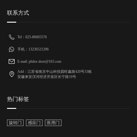
联系方式
Tel：025-86605576
手机：13236521296
E-mail: philor-door@163.com
Add：江苏省南京中山科技园旺鑫路420号33栋
安徽来安汊河经济开发区长宁路19号
热门标签
旋转门
感应门
医用门