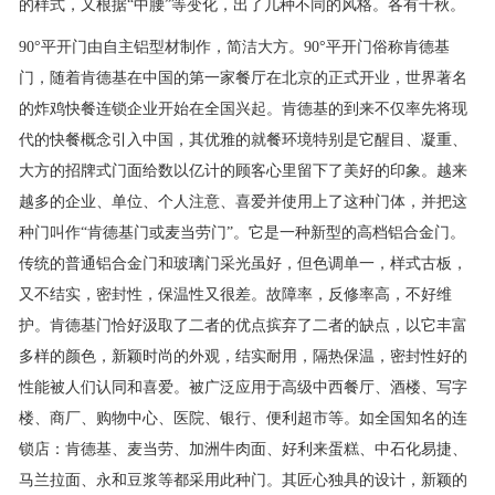
的样式，又根据“中腰”等变化，出了几种不同的风格。各有千秋。
90°平开门由自主铝型材制作，简洁大方。90°平开门俗称肯德基
门，随着肯德基在中国的第一家餐厅在北京的正式开业，世界著名
的炸鸡快餐连锁企业开始在全国兴起。肯德基的到来不仅率先将现
代的快餐概念引入中国，其优雅的就餐环境特别是它醒目、凝重、
大方的招牌式门面给数以亿计的顾客心里留下了美好的印象。越来
越多的企业、单位、个人注意、喜爱并使用上了这种门体，并把这
种门叫作“肯德基门或麦当劳门”。它是一种新型的高档铝合金门。
传统的普通铝合金门和玻璃门采光虽好，但色调单一，样式古板，
又不结实，密封性，保温性又很差。故障率，反修率高，不好维
护。肯德基门恰好汲取了二者的优点摈弃了二者的缺点，以它丰富
多样的颜色，新颖时尚的外观，结实耐用，隔热保温，密封性好的
性能被人们认同和喜爱。被广泛应用于高级中西餐厅、酒楼、写字
楼、商厂、购物中心、医院、银行、便利超市等。如全国知名的连
锁店：肯德基、麦当劳、加洲牛肉面、好利来蛋糕、中石化易捷、
马兰拉面、永和豆浆等都采用此种门。其匠心独具的设计，新颖的