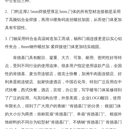
中空竖拉三种。
2、门料足厚2.5mm焊接壁厚足3mm,门体的所有型材连接都是采用
了高频铝合金焊接，再用10厘角码攻丝螺丝加固，从而使门体更加
具有牢固性。
3. 门轴采用锌合金高温铸造加工而成，轴和门扇连接更是以实心铝
件夹合，8mm钢件螺丝加 紧焊接使门体更加结实稳固。
肯德基门具有醒目、凝重、大方、可靠、耐用、密闭性好等特
点，受到不同行业的使用追捧。很多用户指定使用该款产品，全国
性的肯德基、麦当劳连锁店，德克士快餐，加洲牛肉面连锁店、好
利来蛋糕连锁店、如家快捷酒店，中国石化等。特别广泛应用在中
式快餐，西式快餐，酒店，宾馆，办公室，写字楼等门体装修得到
了广泛的应用。与其结构合理，外形美观，企业LOGO醒目，使用
年限长久，得到了广大用户的青睐! “肯德基门”的分类： 根据门体
的大小分为两类：俗称双扇“肯德基门”、单扇“肯德基门”。 根据外
饰材料的不同分为铝型材“肯德基门”、不锈钢“肯德基门” 肯德基门