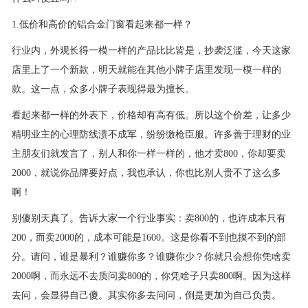
1.低价和高价的铝合金门窗看起来都一样？
行业内，外观长得一模一样的产品比比皆是，抄袭泛滥，今天这家
店里上了一个新款，明天就能在其他小牌子店里发现一模一样的
款。这一点，众多小牌子表现得最为擅长。
看起来都一样的外表下，价格却有高有低。所以这个价差，让多少
精明业主的心理防线溃不成军，纷纷缴枪臣服。许多善于理财的业
主朋友们就发言了，别人和你一样一样的，他才卖800，你却要卖
2000，就说你品牌要好点，我也承认，你也比别人贵不了这么多
啊！
别傻别天真了。告诉大家一个行业事实：卖800的，也许成本只有
200，而卖2000的，成本可能是1600。这是你看不到也摸不到的部
分。请问，谁是暴利？谁赚你多？谁赚你少？你就只会想你凭啥卖
2000啊，而永远不去质问卖800的，你凭啥子只卖800啊。因为这样
去问，会显得自己傻。其实你多去问问，倒是更加为自己负责。