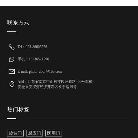
联系方式
Tel：025-86605576
手机：13236521296
E-mail: philor-door@163.com
Add：江苏省南京中山科技园旺鑫路420号33栋
安徽来安汊河经济开发区长宁路19号
热门标签
旋转门
感应门
医用门