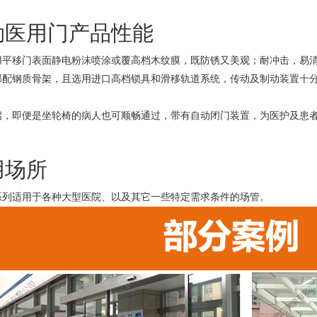
勒医用门产品性能
用平移门表面静电粉沫喷涂或覆高档木纹膜，既防锈又美观；耐冲击，易
部配钢质骨架，且选用进口高档锁具和滑移轨道系统，传动及制动装置十
启，即便是坐轮椅的病人也可顺畅通过，带有自动闭门装置，为医护及患
用场所
系列适用于各种大型医院、以及其它一些特定需求条件的场管。