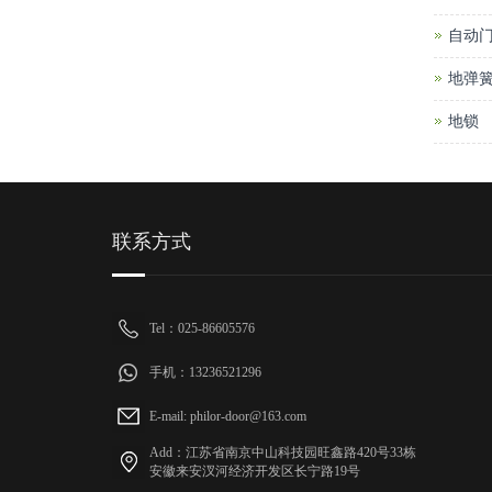
自动
地弹
地锁
联系方式
Tel：025-86605576
手机：13236521296
E-mail: philor-door@163.com
Add：江苏省南京中山科技园旺鑫路420号33栋
安徽来安汊河经济开发区长宁路19号