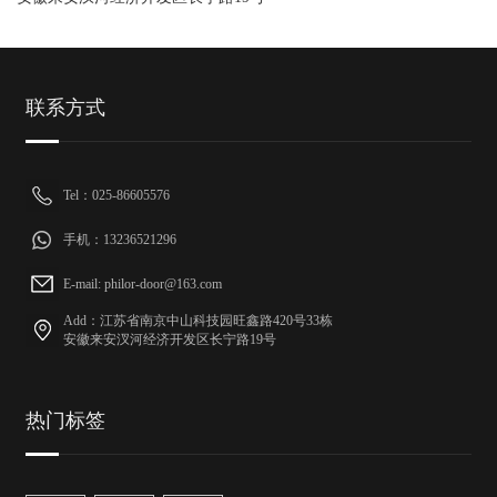
联系方式
Tel：025-86605576
手机：13236521296
E-mail: philor-door@163.com
Add：江苏省南京中山科技园旺鑫路420号33栋
安徽来安汊河经济开发区长宁路19号
热门标签