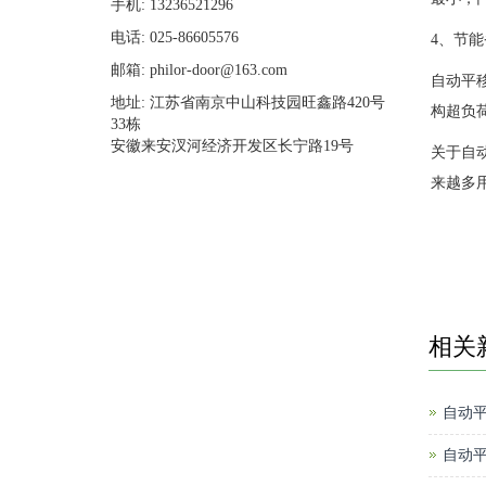
手机: 13236521296
电话: 025-86605576
4、节能
邮箱: philor-door@163.com
自动平
地址: 江苏省南京中山科技园旺鑫路420号
构超负
33栋
安徽来安汊河经济开发区长宁路19号
关于自
来越多
相关
自动
自动