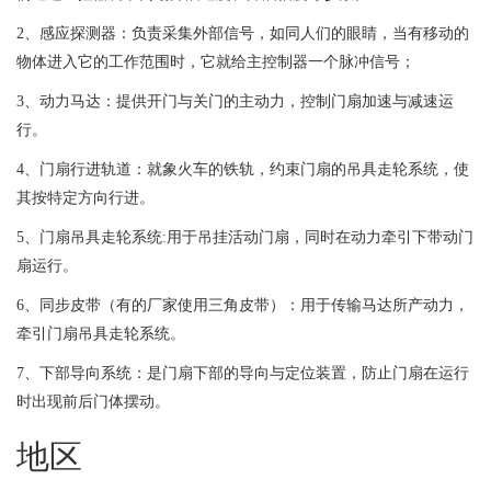
2、感应探测器：负责采集外部信号，如同人们的眼睛，当有移动的
物体进入它的工作范围时，它就给主控制器一个脉冲信号；
3、动力马达：提供开门与关门的主动力，控制门扇加速与减速运
行。
4、门扇行进轨道：就象火车的铁轨，约束门扇的吊具走轮系统，使
其按特定方向行进。
5、门扇吊具走轮系统:用于吊挂活动门扇，同时在动力牵引下带动门
扇运行。
6、同步皮带（有的厂家使用三角皮带）：用于传输马达所产动力，
牵引门扇吊具走轮系统。
7、下部导向系统：是门扇下部的导向与定位装置，防止门扇在运行
时出现前后门体摆动。
地区