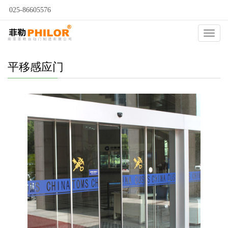
025-86605576
当前位置：
自动门
>
自动门种类
>
感应门
>
平移感应门
>
Catego
平移感应门