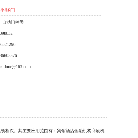
璃平移门
：自动门种类
098832
6521296
86605576
or-door@163.com
建筑档次。其主要应用范围有：宾馆酒店金融机构商厦机