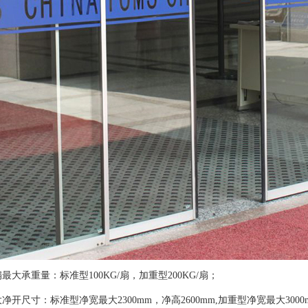
最大承重量：标准型100KG/扇，加重型200KG/扇；
净开尺寸：标准型净宽最大2300mm，净高2600mm,加重型净宽最大300