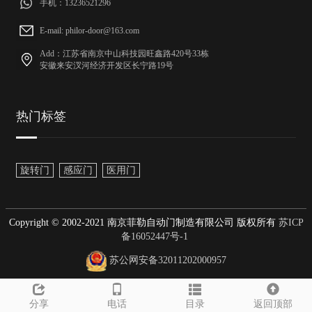
手机：13236521296
E-mail: philor-door@163.com
Add：江苏省南京中山科技园旺鑫路420号33栋
安徽来安汊河经济开发区长宁路19号
热门标签
旋转门
感应门
医用门
Copyright © 2002-2021 南京菲勒自动门制造有限公司 版权所有
苏ICP
备16052447号-1
苏公网安备32011202000957
分享
电话
目录
返回顶部