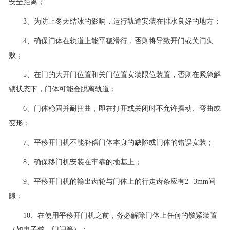
安全距离；
3、为防止冬天结冰的影响，运行轨道安装在排水良好的地方；
4、确保门体在轨道上能平稳滑行，否则将导致开门或关门失
败；
5、在门的大开门位置和关门位置安装限位装置，否则在紧急解
锁状态下，门体可能会脱离轨道；
6、门体稳固并耐扭曲，即在打开或关闭时不允许摆动、弯曲或
变形；
7、平移开门机不能补偿门体本身的缺陷或门体的错误安装；
8、确保移门机安装在牢靠的地基上；
9、平移开门机的输出齿轮与门体上的行走齿条应有2--3mm间
隙；
10、在使用平移开门机之前，务必解除门体上任何的锁紧装置
（如电子锁、门闩等）；