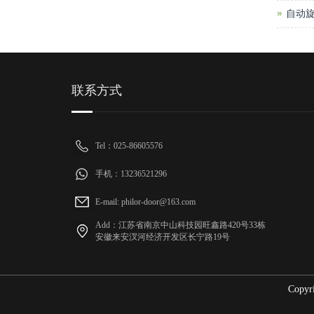
自动
联系方式
Tel：025-86605576
手机：13236521296
E-mail: philor-door@163.com
Add：江苏省南京中山科技园旺鑫路420号33栋
安徽来安汊河经济开发区长宁路19号
Cop