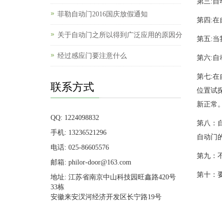
第三:自
菲勒自动门2016国庆放假通知
第四:
关于自动门之所以得到广泛应用的原因分
第五:
经过感应门要注意什么
第六:
第七:
联系方式
位置试
新正常
QQ: 1224098832
第八：
手机: 13236521296
自动门
电话: 025-86605576
第九：
邮箱: philor-door@163.com
第十：
地址: 江苏省南京中山科技园旺鑫路420号
33栋
安徽来安汊河经济开发区长宁路19号