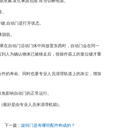
源泄漏,发生事故危险.应当切断电源。
等。
开键,自动门是打开状态。
体脱轨。
如果在自动门活动门体中间放置东西时，自动门会在同一
直到人为确认物体已被移走后，按操作器上的复位键才重
金件的寿命。同时也要专业人员清理轨道上的灰尘，增加
以免影响自动门的正常运行。
(最好是由专业人员来清理机箱)。
下一篇：
旋转门是有哪些配件构成的？