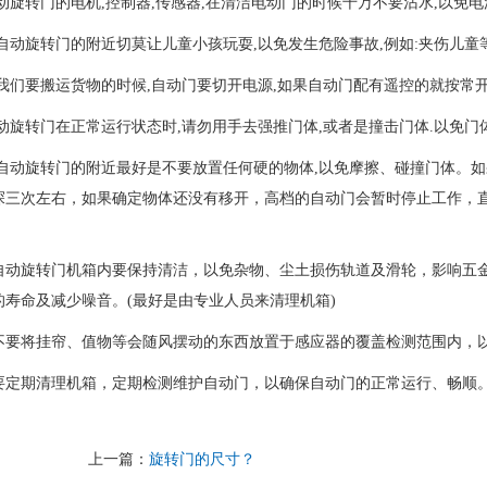
动旋转门的电机,控制器,传感器,在清洁电动门的时候千万不要沾水,以免电
在自动旋转门的附近切莫让儿童小孩玩耍,以免发生危险事故,例如:夹伤儿童
当我们要搬运货物的时候,自动门要切开电源,如果自动门配有遥控的就按常
自动旋转门在正常运行状态时,请勿用手去强推门体,或者是撞击门体.以免门
在自动旋转门的附近最好是不要放置任何硬的物体,以免摩擦、碰撞门体。
探三次左右，如果确定物体还没有移开，高档的自动门会暂时停止工作，
。
自动旋转门机箱内要保持清洁，以免杂物、尘土损伤轨道及滑轮，影响五
的寿命及减少噪音。(最好是由专业人员来清理机箱)
不要将挂帘、值物等会随风摆动的东西放置于感应器的覆盖检测范围内，
要定期清理机箱，定期检测维护自动门，以确保自动门的正常运行、畅顺。
上一篇：
旋转门的尺寸？