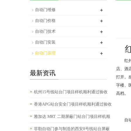
+
自动门维修
+
自动门价格
+
自动门技术
+
自动门安装
红
+
自动门原理
红外感
店、酒
最新资讯
打开。
字楼、
杭州15号线站台门项目样机顺利通过验收
高档。
香港APG站台安全门项目样机顺利通过验收
红
雅加达 MRT 二期屏蔽门站台门项目样机顺
自动门
菲勒自动门参与制造的西安8号线站台屏蔽