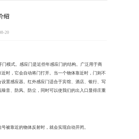
介绍
8-20
开门模式。感应门是近些年感应门的结构。广泛用于商
靠近时，它会自动将门打开。当一个物体靠近时，门则不
合设置感应器。红外感应门适合于宾馆、酒店、银行、写
低噪音、防风、防尘，同时可以使我们的出入口显得庄重
号被靠近的物体反射时，就会实现自动开闭。