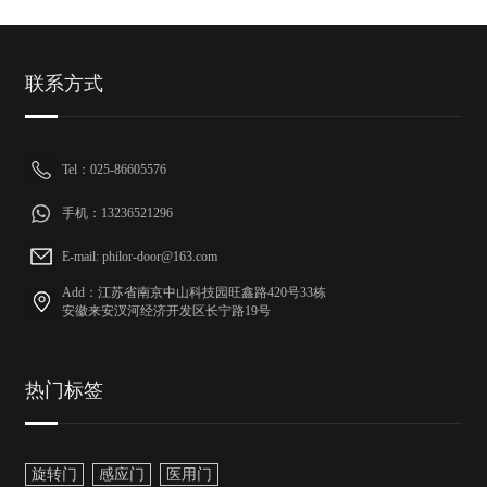
联系方式
Tel：025-86605576
手机：13236521296
E-mail: philor-door@163.com
Add：江苏省南京中山科技园旺鑫路420号33栋
安徽来安汊河经济开发区长宁路19号
热门标签
旋转门
感应门
医用门