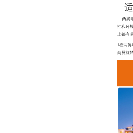
适
两翼电
性和环
上都有
1樘两
两翼旋