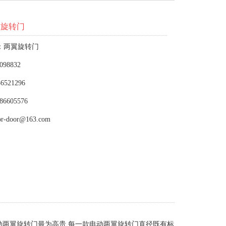
动旋转门
：两翼旋转门
098832
6521296
86605576
or-door@163.com
两翼旋转门最为高贵,每一款电动两翼旋转门直径既有标