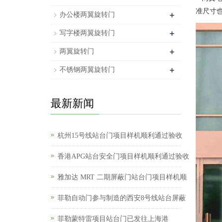
准尺寸
+
办公楼两翼旋转门
+
写字楼两翼旋转门
+
两翼旋转门
+
不锈钢两翼旋转门
最新新闻
杭州15号线站台门项目样机顺利通过验收
香港APG站台安全门项目样机顺利通过验收
雅加达 MRT 二期屏蔽门站台门项目样机顺
菲勒自动门参与制造的西安8号线站台屏蔽
菲勒蒙特雷项目站台门已发往上海港