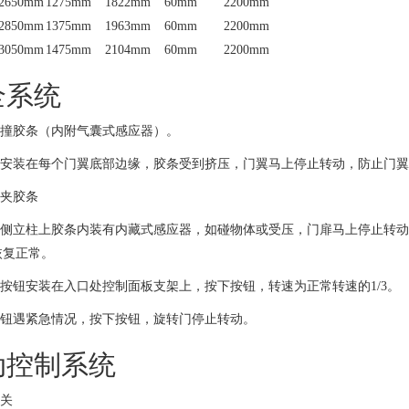
2650mm
1275mm
1822mm
60mm
2200mm
2850mm
1375mm
1963mm
60mm
2200mm
3050mm
1475mm
2104mm
60mm
2200mm
全系统
防撞胶条（内附气囊式感应器）。
应器安装在每个门翼底部边缘，胶条受到挤压，门翼马上停止转动，防止门
防夹胶条
口右侧立柱上胶条内装有内藏式感应器，如碰物体或受压，门扉马上停止转
恢复正常。
人按钮安装在入口处控制面板支架上，按下按钮，转速为正常转速的1/3。
按钮遇紧急情况，按下按钮，旋转门停止转动。
动控制系统
开关