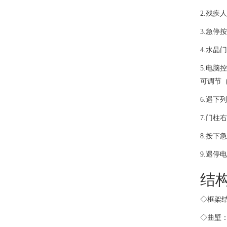
2.残疾
3.急停
4.水晶
5.电
可调节
6.遇下
7.门柱
8.按下
9.遇停
结
◇框架
◇曲壁：