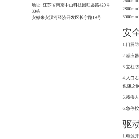
2600mm
地址: 江苏省南京中山科技园旺鑫路420号
2800mm
33栋
3000mm
安徽来安汊河经济开发区长宁路19号
安
1.门翼
2.感
3.立柱
4.入
也随之
5.残疾
6.急停
驱
1.电源