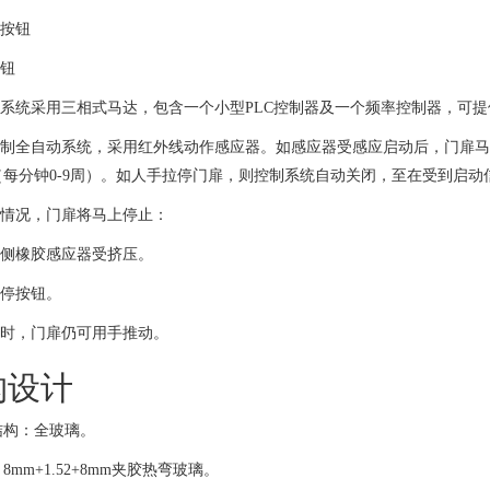
人按钮
按钮
门系统采用三相式马达，包含一个小型PLC控制器及一个频率控制器，可
脑控制全自动系统，采用红外线动作感应器。如感应器受感应启动后，门扉马
（每分钟0-9周）。如人手拉停门扉，则控制系统自动关闭，至在受到启动
列情况，门扉将马上停止：
右侧橡胶感应器受挤压。
急停按钮。
电时，门扉仍可用手推动。
构设计
结构：全玻璃。
8mm+1.52+8mm夹胶热弯玻璃。