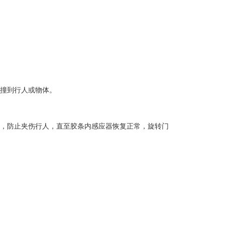
翼撞到行人或物体。
动，防止夹伤行人，直至胶条内感应器恢复正常，旋转门