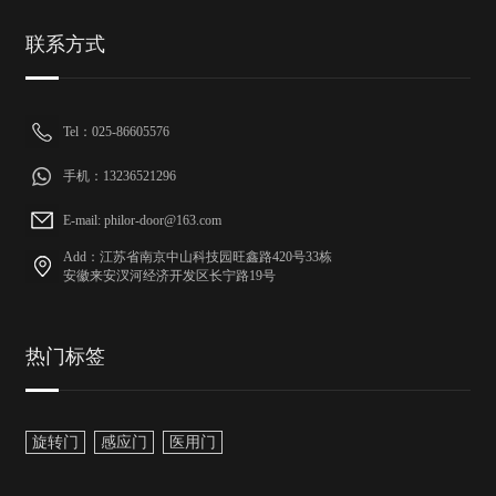
联系方式
Tel：025-86605576
手机：13236521296
E-mail: philor-door@163.com
Add：江苏省南京中山科技园旺鑫路420号33栋
安徽来安汊河经济开发区长宁路19号
热门标签
旋转门
感应门
医用门