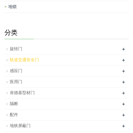
地锁
分类
+
旋转门
+
轨道交通安全门
+
感应门
+
医用门
+
肯德基型材门
+
隔断
+
配件
+
地铁屏蔽门