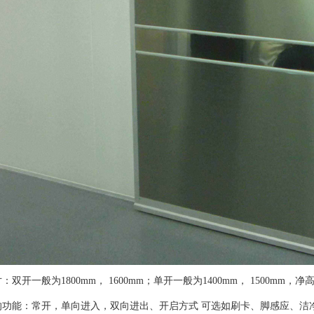
双开一般为1800mm， 1600mm；单开一般为1400mm， 1500mm，净高
的功能：常开，单向进入，双向进出、开启方式 可选如刷卡、脚感应、洁