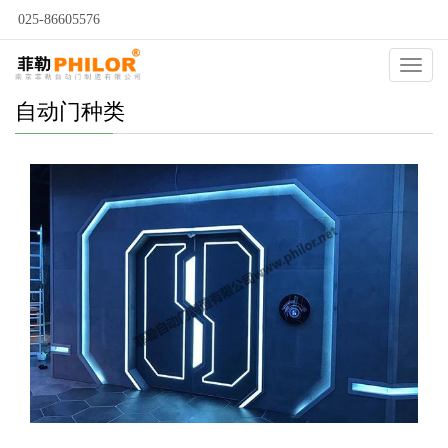
025-86605576
Catego
自动门种类