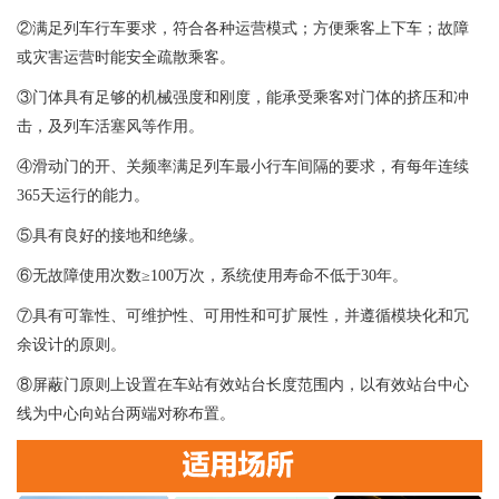
②满足列车行车要求，符合各种运营模式；方便乘客上下车；故障
或灾害运营时能安全疏散乘客。
③门体具有足够的机械强度和刚度，能承受乘客对门体的挤压和冲
击，及列车活塞风等作用。
④滑动门的开、关频率满足列车最小行车间隔的要求，有每年连续
365天运行的能力。
⑤具有良好的接地和绝缘。
⑥无故障使用次数≥100万次，系统使用寿命不低于30年。
⑦具有可靠性、可维护性、可用性和可扩展性，并遵循模块化和冗
余设计的原则。
⑧屏蔽门原则上设置在车站有效站台长度范围内，以有效站台中心
线为中心向站台两端对称布置。