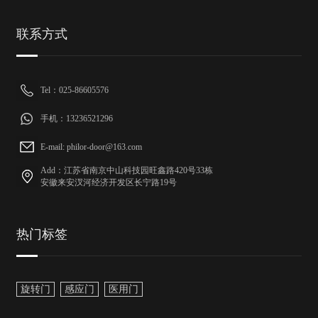
联系方式
Tel：025-86605576
手机：13236521296
E-mail: philor-door@163.com
Add：江苏省南京中山科技园旺鑫路420号33栋
安徽来安汊河经济开发区长宁路19号
热门标签
旋转门
感应门
医用门