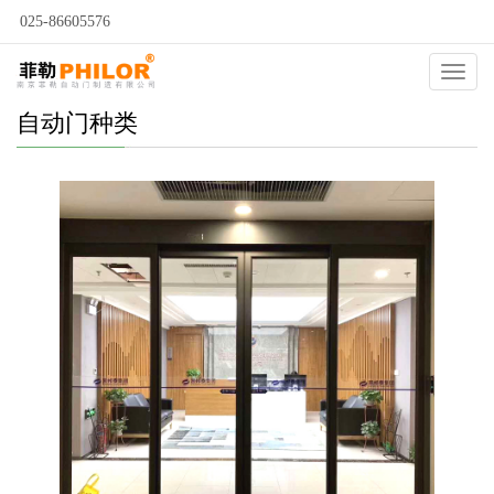
025-86605576
Catego
自动门种类