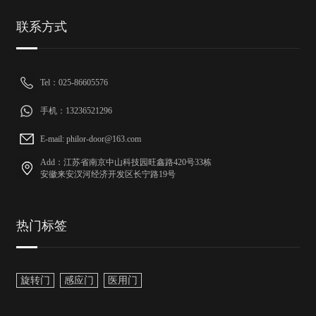
联系方式
Tel：025-86605576
手机：13236521296
E-mail: philor-door@163.com
Add：江苏省南京中山科技园旺鑫路420号33栋
安徽来安汊河经济开发区长宁路19号
热门标签
旋转门
感应门
医用门