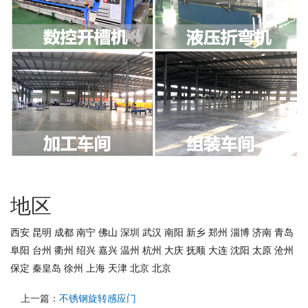
地区
西安
昆明
成都
南宁
佛山
深圳
武汉
南阳
新乡
郑州
淄博
济南
青岛
阜阳
台州
衢州
绍兴
嘉兴
温州
杭州
大庆
抚顺
大连
沈阳
太原
沧州
保定
秦皇岛
徐州
上海
天津
北京
北京
上一篇：
不锈钢旋转感应门