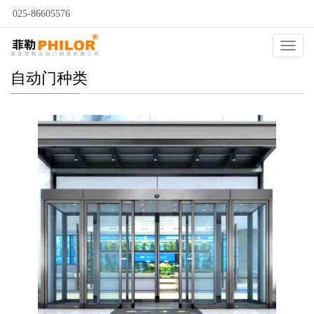
025-86605576
Catego
自动门种类