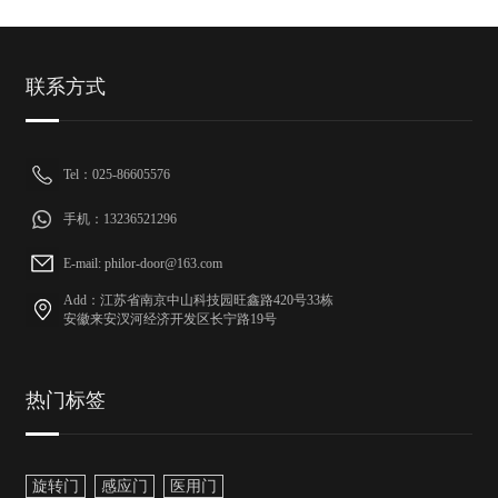
联系方式
Tel：025-86605576
手机：13236521296
E-mail: philor-door@163.com
Add：江苏省南京中山科技园旺鑫路420号33栋
安徽来安汊河经济开发区长宁路19号
热门标签
旋转门
感应门
医用门