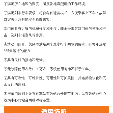
①满足所在地区的温度、湿度及地震烈度的工作环境。
②满足列车行车要求，符合各种运营模式；方便乘客上下车；故障
或灾害运营时能安全疏散乘客。
③门体具有足够的机械强度和刚度，能承受乘客对门体的挤压和冲
击，及列车活塞风等作用。
④滑动门的开、关频率满足列车最小行车间隔的要求，有每年连续
365天运行的能力。
⑤具有良好的接地和绝缘。
⑥无故障使用次数≥100万次，系统使用寿命不低于30年。
⑦具有可靠性、可维护性、可用性和可扩展性，并遵循模块化和冗
余设计的原则。
⑧屏蔽门原则上设置在车站有效站台长度范围内，以有效站台中心
线为中心向站台两端对称布置。