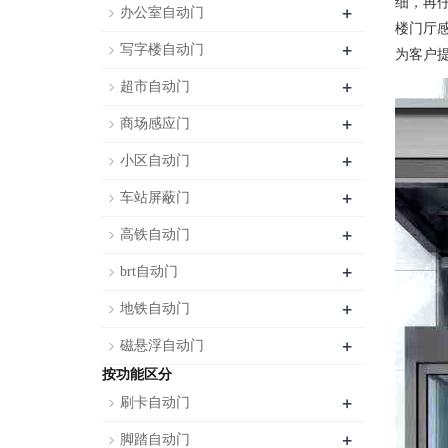
细，再仔
+
办公室自动门
楼门厅感
+
写字楼自动门
为客户
+
超市自动门
+
商场感应门
+
小区自动门
+
车站屏蔽门
+
高铁自动门
+
brt自动门
+
地铁自动门
+
磁悬浮自动门
按功能区分
+
刷卡自动门
+
脚踏自动门