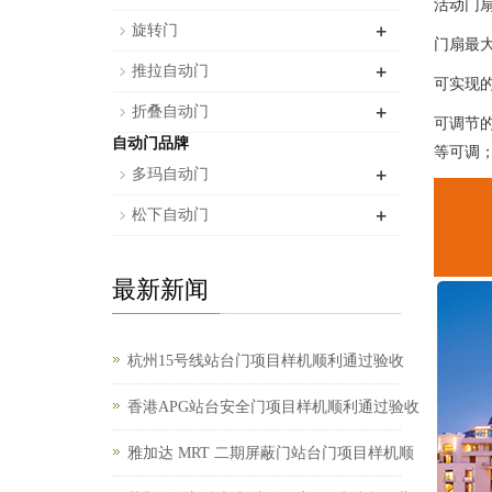
活动门扇
+
旋转门
门扇最大
+
推拉自动门
可实现
+
折叠自动门
可调节
自动门品牌
等可调
+
多玛自动门
+
松下自动门
最新新闻
杭州15号线站台门项目样机顺利通过验收
香港APG站台安全门项目样机顺利通过验收
雅加达 MRT 二期屏蔽门站台门项目样机顺