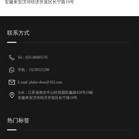
安徽来安汊河经济开发区长宁路19号
联系方式
Tel：025-86605576
手机：13236521296
E-mail: philor-door@163.com
Add：江苏省南京中山科技园旺鑫路420号33栋
安徽来安汊河经济开发区长宁路19号
热门标签