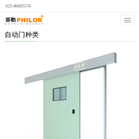
025-86605576
Catego
自动门种类