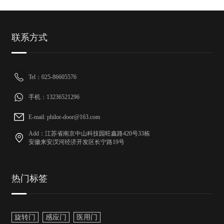
联系方式
Tel：025-86605576
手机：13236521296
E-mail: philor-door@163.com
Add：江苏省南京中山科技园旺鑫路420号33栋
安徽来安汊河经济开发区长宁路19号
热门标签
旋转门
感应门
医用门