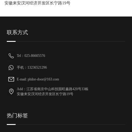
安徽来安汊河经济开发区长宁路19号
联系方式
Tel：025-86605576
手机：13236521296
E-mail: philor-door@163.com
Add：江苏省南京中山科技园旺鑫路420号33栋
安徽来安汊河经济开发区长宁路19号
热门标签