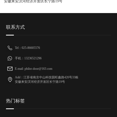
安徽来安汊河经济开发区长宁路19号
联系方式
Tel：025-86605576
手机：13236521296
E-mail: philor-door@163.com
Add：江苏省南京中山科技园旺鑫路420号33栋
安徽来安汊河经济开发区长宁路19号
热门标签