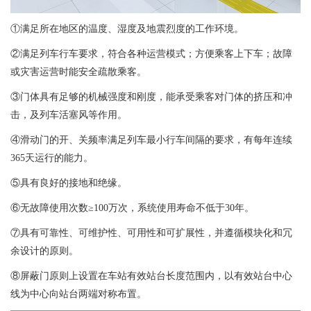
①满足所在地区的温度、湿度及地震烈度的工作环境。
②满足列车行车要求，符合各种运营模式；方便乘客上下车；故障
或灾害运营时能安全疏散乘客。
③门体具有足够的机械强度和刚度，能承受乘客对门体的挤压和冲
击，及列车活塞风等作用。
④滑动门的开、关频率满足列车最小行车间隔的要求，有每年连续
365天运行的能力。
⑤具有良好的接地和绝缘。
⑥无故障使用次数≥100万次，系统使用寿命不低于30年。
⑦具有可靠性、可维护性、可用性和可扩展性，并遵循模块化和冗
余设计的原则。
⑧屏蔽门原则上设置在车站有效站台长度范围内，以有效站台中心
线为中心向站台两端对称布置。