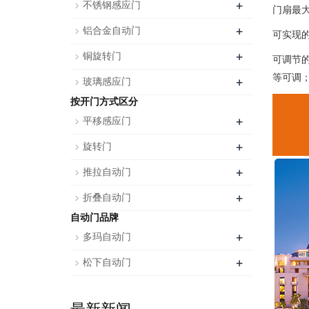
+
不锈钢感应门
门扇最大
+
铝合金自动门
可实现
+
铜旋转门
可调节
等可调
+
玻璃感应门
按开门方式区分
+
平移感应门
+
旋转门
+
推拉自动门
+
折叠自动门
自动门品牌
+
多玛自动门
+
松下自动门