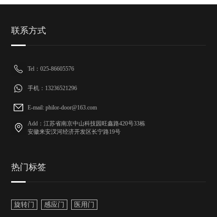
联系方式
Tel：025-86605576
手机：13236521296
E-mail: philor-door@163.com
Add：江苏省南京中山科技园旺鑫路420号33栋
安徽来安汊河经济开发区长宁路19号
热门标签
旋转门
感应门
医用门