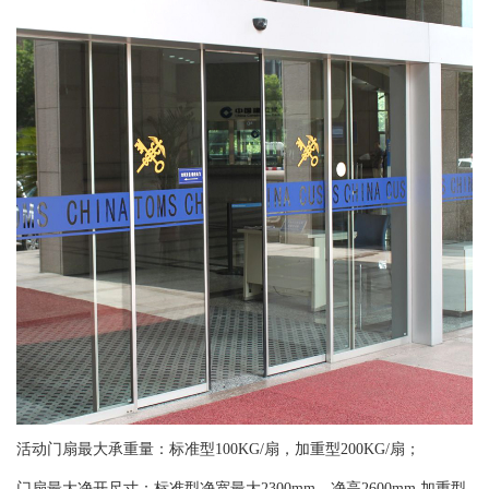
活动门扇最大承重量：标准型100KG/扇，加重型200KG/扇；
门扇最大净开尺寸：标准型净宽最大2300mm，净高2600mm,加重型