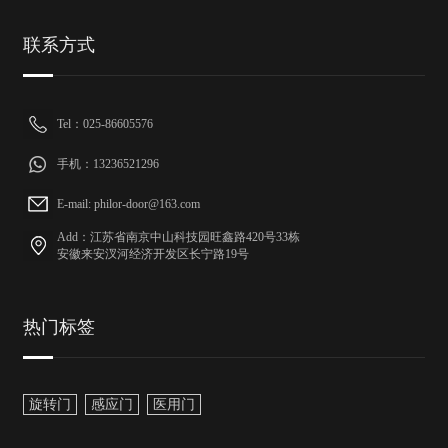
联系方式
Tel：025-86605576
手机：13236521296
E-mail: philor-door@163.com
Add：江苏省南京中山科技园旺鑫路420号33栋
安徽来安汊河经济开发区长宁路19号
热门标签
旋转门
感应门
医用门