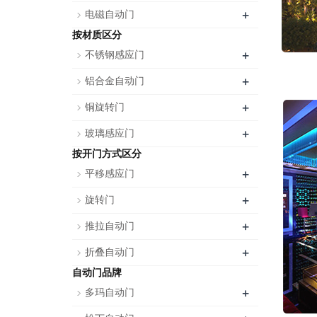
+
电磁自动门
按材质区分
+
不锈钢感应门
+
铝合金自动门
+
铜旋转门
+
玻璃感应门
按开门方式区分
+
平移感应门
+
旋转门
+
推拉自动门
+
折叠自动门
自动门品牌
+
多玛自动门