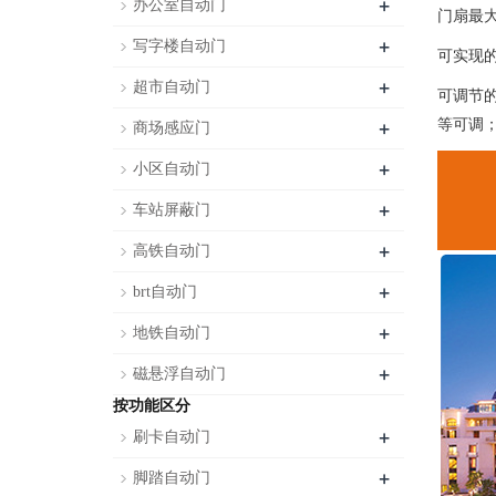
+
办公室自动门
门扇最大
+
写字楼自动门
可实现
+
超市自动门
可调节
+
等可调
商场感应门
+
小区自动门
+
车站屏蔽门
+
高铁自动门
+
brt自动门
+
地铁自动门
+
磁悬浮自动门
按功能区分
+
刷卡自动门
+
脚踏自动门