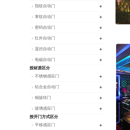
+
指纹自动门
+
掌纹自动门
+
密码自动门
+
红外自动门
+
遥控自动门
+
电磁自动门
按材质区分
+
不锈钢感应门
+
铝合金自动门
+
铜旋转门
+
玻璃感应门
按开门方式区分
+
平移感应门