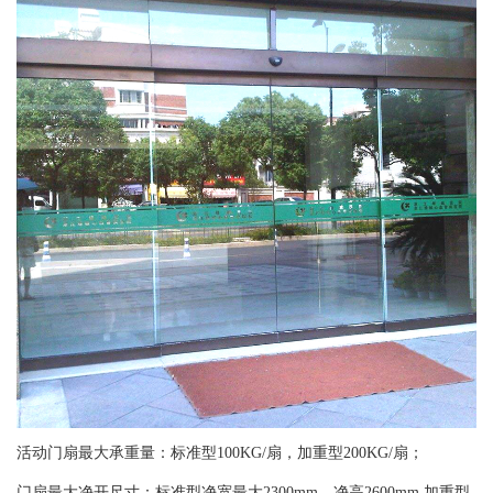
活动门扇最大承重量：标准型100KG/扇，加重型200KG/扇；
门扇最大净开尺寸：标准型净宽最大2300mm，净高2600mm,加重型