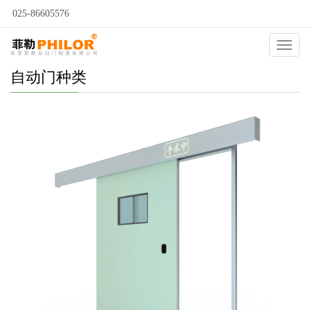
025-86605576
Catego
自动门种类