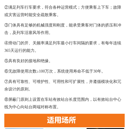
②满足列车行车要求，符合各种运营模式；方便乘客上下车；故障
或灾害运营时能安全疏散乘客。
③门体具有足够的机械强度和刚度，能承受乘客对门体的挤压和冲
击，及列车活塞风等作用。
④滑动门的开、关频率满足列车最小行车间隔的要求，有每年连续
365天运行的能力。
⑤具有良好的接地和绝缘。
⑥无故障使用次数≥100万次，系统使用寿命不低于30年。
⑦具有可靠性、可维护性、可用性和可扩展性，并遵循模块化和冗
余设计的原则。
⑧屏蔽门原则上设置在车站有效站台长度范围内，以有效站台中心
线为中心向站台两端对称布置。