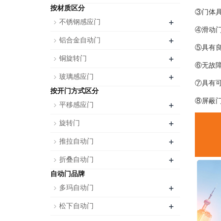
按材质区分
③门体
+
不锈钢感应门
④滑动
+
铝合金自动门
⑤具有
+
铜旋转门
⑥无故障
+
玻璃感应门
⑦具有
按开门方式区分
⑧屏蔽
+
平移感应门
+
旋转门
+
推拉自动门
+
折叠自动门
自动门品牌
+
多玛自动门
+
松下自动门