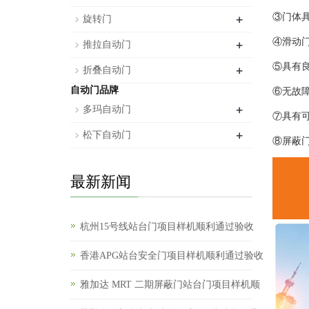
+
③门体
旋转门
+
④滑动
推拉自动门
⑤具有
+
折叠自动门
自动门品牌
⑥无故障
+
多玛自动门
⑦具有
+
松下自动门
⑧屏蔽
最新新闻
杭州15号线站台门项目样机顺利通过验收
香港APG站台安全门项目样机顺利通过验收
雅加达 MRT 二期屏蔽门站台门项目样机顺