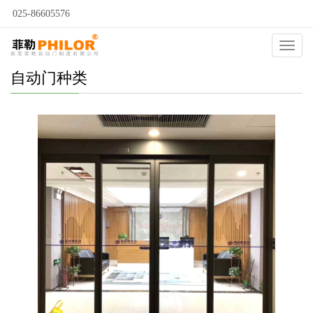
025-86605576
Catego
自动门种类