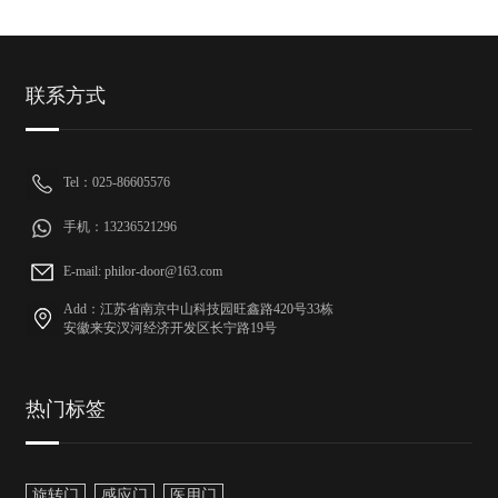
联系方式
Tel：025-86605576
手机：13236521296
E-mail: philor-door@163.com
Add：江苏省南京中山科技园旺鑫路420号33栋
安徽来安汊河经济开发区长宁路19号
热门标签
旋转门
感应门
医用门