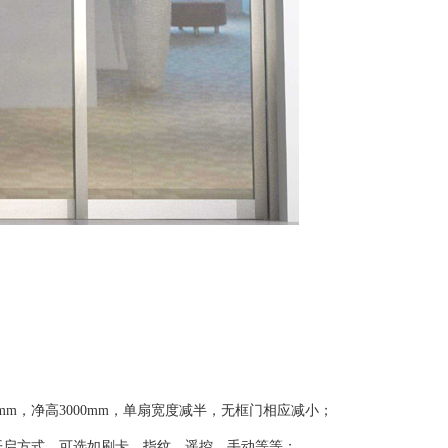
0mm，净高3000mm，单扇宽度减半，无框门相应减小；
开启方式、可选如刷卡、指纹、遥控、手动等等；